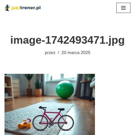
Przejdź
do
treści
image-1742493471.jpg
przez
20 marca 2025