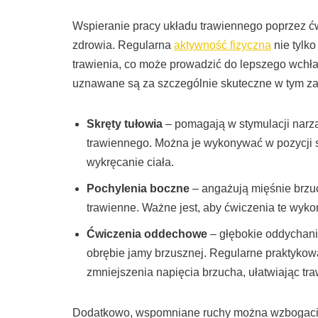
Wspieranie pracy układu trawiennego poprzez ćw
zdrowia. Regularna
aktywność fizyczna
nie tylk
trawienia, co może prowadzić do lepszego wchł
uznawane są za szczególnie skuteczne w tym za
Skręty tułowia
– pomagają w stymulacji narzą
trawiennego. Można je wykonywać w pozycji s
wykręcanie ciała.
Pochylenia boczne
– angażują mięśnie brzuc
trawienne. Ważne jest, aby ćwiczenia te wyk
Ćwiczenia oddechowe
– głębokie oddychanie
obrębie jamy brzusznej. Regularne praktyko
zmniejszenia napięcia brzucha, ułatwiając tra
Dodatkowo, wspomniane ruchy można wzbogac