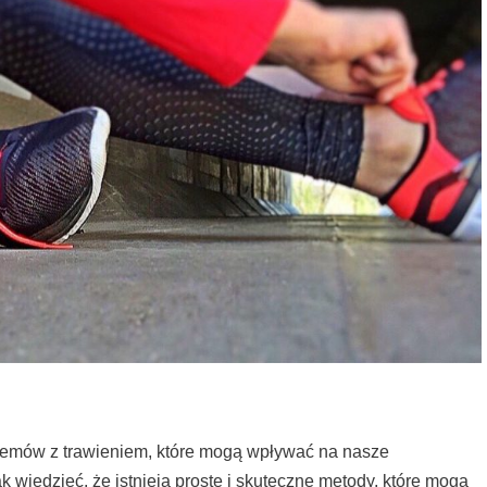
blemów z trawieniem, które mogą wpływać na nasze
 wiedzieć, że istnieją proste i skuteczne metody, które mogą