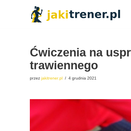
Przejdź
do
treści
Ćwiczenia na uspr
trawiennego
przez
jakitrener.pl
4 grudnia 2021