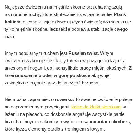
Najlepsze ćwiczenia na mięśnie skośne brzucha angażują
różnorodne ruchy, które skutecznie rozwijają te partie.
Plank
bokiem
to jedno z najefektywniejszych ćwiczeń; wzmacnia nie
tylko mięśnie skośne, lecz także poprawia stabilizację całego
ciała.
Innym popularnym ruchem jest
Russian twist
. W tym
ćwiczeniu wykonuje się skręty tułowia w pozycji siedzącej z
uniesionymi nogami, co intensyfikuje pracę mięśni skośnych. Z
kolei
unoszenie bioder w górę po skosie
aktywuje
zewnętrzne mięśnie oraz dolną część brzucha.
Nie można zapomnieć o
rowerku
. To świetne ćwiczenie polega
na naprzemiennym przyciąganiu
kolan do klatki piersiowej
w
leżeniu na plecach, co doskonale angażuje wszystkie partie
brzucha. Innym znakomitym wyborem są
mountain climbers
,
które łączą elementy cardio z treningiem siłowym.