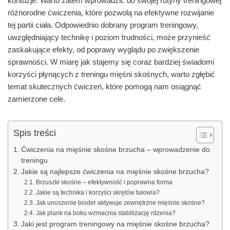
kontuzje. Warto zatem wprowadzić do swojej rutyny treningowej
różnorodne ćwiczenia, które pozwolą na efektywne rozwijanie
tej partii ciała. Odpowiednio dobrany program treningowy,
uwzględniający technikę i poziom trudności, może przynieść
zaskakujące efekty, od poprawy wyglądu po zwiększenie
sprawności. W miarę jak stajemy się coraz bardziej świadomi
korzyści płynących z treningu mięśni skośnych, warto zgłębić
temat skutecznych ćwiczeń, które pomogą nam osiągnąć
zamierzone cele.
Spis treści
Ćwiczenia na mięśnie skośne brzucha – wprowadzenie do
treningu
Jakie są najlepsze ćwiczenia na mięśnie skośne brzucha?
Brzuszki skośne – efektywność i poprawna forma
Jakie są technika i korzyści skrętów tułowia?
Jak unoszenie bioder aktywuje zewnętrzne mięśnie skośne?
Jak plank na boku wzmacnia stabilizację rdzenia?
Jaki jest program treningowy na mięśnie skośne brzucha?