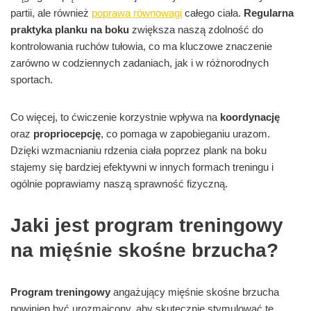
partii, ale również
poprawa równowagi
całego ciała.
Regularna
praktyka planku na boku
zwiększa naszą zdolność do
kontrolowania ruchów tułowia, co ma kluczowe znaczenie
zarówno w codziennych zadaniach, jak i w różnorodnych
sportach.
Co więcej, to ćwiczenie korzystnie wpływa na
koordynację
oraz
propriocepcję
, co pomaga w zapobieganiu urazom.
Dzięki wzmacnianiu rdzenia ciała poprzez plank na boku
stajemy się bardziej efektywni w innych formach treningu i
ogólnie poprawiamy naszą sprawność fizyczną.
Jaki jest program treningowy
na mięśnie skośne brzucha?
Program treningowy
angażujący mięśnie skośne brzucha
powinien być urozmaicony, aby skutecznie stymulować te