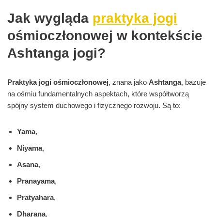
Jak wygląda
praktyka jogi
ośmioczłonowej w kontekście
Ashtanga jogi?
Praktyka jogi ośmioczłonowej
, znana jako
Ashtanga
, bazuje
na ośmiu fundamentalnych aspektach, które współtworzą
spójny system duchowego i fizycznego rozwoju. Są to:
Yama
,
Niyama
,
Asana
,
Pranayama
,
Pratyahara
,
Dharana
,