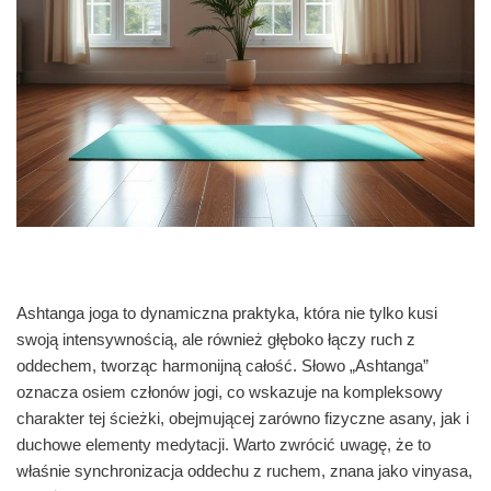
Ashtanga joga to dynamiczna praktyka, która nie tylko kusi
swoją intensywnością, ale również głęboko łączy ruch z
oddechem, tworząc harmonijną całość. Słowo „Ashtanga”
oznacza osiem członów jogi, co wskazuje na kompleksowy
charakter tej ścieżki, obejmującej zarówno fizyczne asany, jak i
duchowe elementy medytacji. Warto zwrócić uwagę, że to
właśnie synchronizacja oddechu z ruchem, znana jako vinyasa,