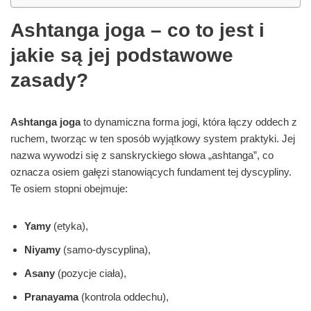
Ashtanga joga – co to jest i
jakie są jej podstawowe
zasady?
Ashtanga joga
to dynamiczna forma jogi, która łączy oddech z
ruchem, tworząc w ten sposób wyjątkowy system praktyki. Jej
nazwa wywodzi się z sanskryckiego słowa „ashtanga”, co
oznacza osiem gałęzi stanowiących fundament tej dyscypliny.
Te osiem stopni obejmuje:
Yamy
(etyka),
Niyamy
(samo-dyscyplina),
Asany
(pozycje ciała),
Pranayama
(kontrola oddechu),