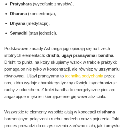
Pratyahara
(wycofanie zmysłów),
Dharana
(koncentracja),
Dhyana
(medytacja),
Samadhi
(stan jedności).
Podstawowe zasady Ashtanga jogi opierają się na trzech
istotnych elementach:
drishti
,
ujjayi pranayama
i
bandha
.
Drishti to punkt, na który skupiamy wzrok w trakcie praktyki;
pomaga on nie tylko w koncentracji, ale również w utrzymaniu
równowagi. Ujjayi pranayama to
technika oddychania
przez
nos, która wydaje charakterystyczny dźwięk i synchronizuje
ruchy z oddechem. Z kolei bandha to energetyczne pieczęci
angażujące mięśnie i kierujące energię wewnątrz ciała.
Wszystkie te elementy współdziałają w koncepcji
tristhana
–
harmonijnym połączeniu ruchu, oddechu oraz spojrzenia. Taki
proces prowadzi do oczyszczenia zarówno ciała, jak i umysłu.