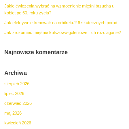
Jakie ćwiczenia wybrać na wzmocnienie mięśni brzucha u
kobiet po 60. roku życia?
Jak efektywnie trenować na orbitreku? 6 skutecznych porad
Jak zrozumieć mięśnie kulszowo-goleniowe i ich rozciąganie?
Najnowsze komentarze
Archiwa
sierpień 2026
lipiec 2026
czerwiec 2026
maj 2026
kwiecień 2026