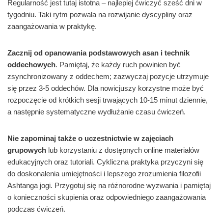
Regularność jest tutaj istotna – najlepiej ćwiczyć sześć dni w
tygodniu. Taki rytm pozwala na rozwijanie dyscypliny oraz
zaangażowania w praktykę.
Zacznij od opanowania podstawowych asan i technik
oddechowych
. Pamiętaj, że każdy ruch powinien być
zsynchronizowany z oddechem; zazwyczaj pozycje utrzymuje
się przez 3-5 oddechów. Dla nowicjuszy korzystne może być
rozpoczęcie od krótkich sesji trwających 10-15 minut dziennie,
a następnie systematyczne wydłużanie czasu ćwiczeń.
Nie zapominaj także o uczestnictwie w zajęciach
grupowych
lub korzystaniu z dostępnych online materiałów
edukacyjnych oraz tutoriali. Cykliczna praktyka przyczyni się
do doskonalenia umiejętności i lepszego zrozumienia filozofii
Ashtanga jogi. Przygotuj się na różnorodne wyzwania i pamiętaj
o konieczności skupienia oraz odpowiedniego zaangażowania
podczas ćwiczeń.