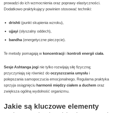
prowadzi do ich wzmocnienia oraz poprawy elastyczności.
Dodatkowo praktykujący powinien stosować techniki:
drishti
(punkt skupienia wzroku),
ujjayi
(słyszalny oddech),
bandha
(energetyczne pieczęcie).
Te metody pomagają w
koncentracji
i
kontroli energii ciała
.
Sesje Ashtanga jogi
nie tylko rozwijają siłę fizyczną;
przyczyniają się również do
oczyszczania umysłu
i
polepszania samopoczucia emocjonalnego. Regularna praktyka
sprzyja osiągnięciu
harmonii między ciałem a duchem
oraz
zwiększa ogólną wydolność organizmu.
Jakie są kluczowe elementy