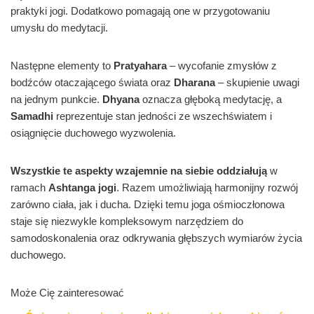
praktyki jogi. Dodatkowo pomagają one w przygotowaniu
umysłu do medytacji.
Następne elementy to
Pratyahara
– wycofanie zmysłów z
bodźców otaczającego świata oraz
Dharana
– skupienie uwagi
na jednym punkcie.
Dhyana
oznacza głęboką medytację, a
Samadhi
reprezentuje stan jedności ze wszechświatem i
osiągnięcie duchowego wyzwolenia.
Wszystkie te aspekty wzajemnie na siebie oddziałują
w
ramach
Ashtanga jogi
. Razem umożliwiają harmonijny rozwój
zarówno ciała, jak i ducha. Dzięki temu joga ośmioczłonowa
staje się niezwykle kompleksowym narzędziem do
samodoskonalenia oraz odkrywania głębszych wymiarów życia
duchowego.
Może Cię zainteresować