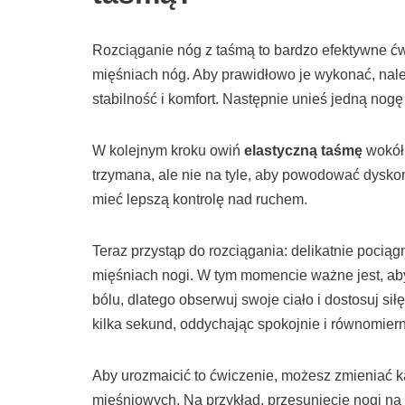
Rozciąganie nóg z taśmą to bardzo efektywne ćw
mięśniach nóg. Aby prawidłowo je wykonać, nal
stabilność i komfort. Następnie unieś jedną nogę 
W kolejnym kroku owiń
elastyczną taśmę
wokół 
trzymana, ale nie na tyle, aby powodować dysko
mieć lepszą kontrolę nad ruchem.
Teraz przystąp do rozciągania: delikatnie pociąg
mięśniach nogi. W tym momencie ważne jest, aby
bólu, dlatego obserwuj swoje ciało i dostosuj si
kilka sekund, oddychając spokojnie i równomiern
Aby urozmaicić to ćwiczenie, możesz zmieniać ką
mięśniowych. Na przykład, przesunięcie nogi na