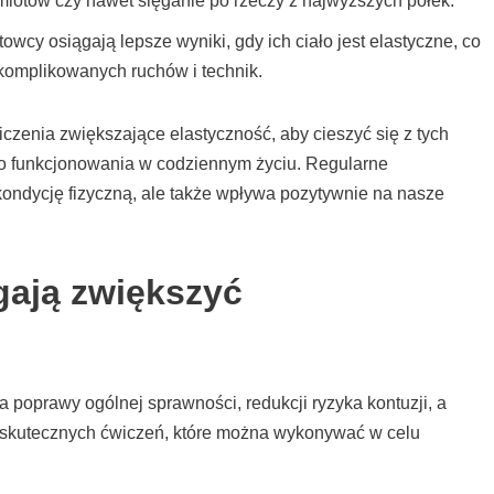
iotów czy nawet sięganie po rzeczy z najwyższych półek.
owcy osiągają lepsze wyniki, gdy ich ciało jest elastyczne, co
komplikowanych ruchów i technik.
czenia zwiększające elastyczność, aby cieszyć się z tych
ego funkcjonowania w codziennym życiu. Regularne
kondycję fizyczną, ale także wpływa pozytywnie na nasze
gają zwiększyć
a poprawy ogólnej sprawności, redukcji ryzyka kontuzji, a
e skutecznych ćwiczeń, które można wykonywać w celu