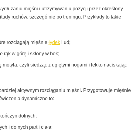
dłużaniu mięśni i utrzymywaniu pozycji przez określony
udy ruchów, szczególnie po treningu. Przykłady to takie
óre rozciągają mięśnie
łydek
i ud;
 rąk w górę i skłony w bok;
motyla, czyli siedząc z ugiętymi nogami i lekko naciskając
bardziej aktywnym rozciąganiu mięśni. Przygotowuje mięśnie
 ćwiczenia dynamiczne to:
kończyn dolnych;
ch i dolnych partii ciała;