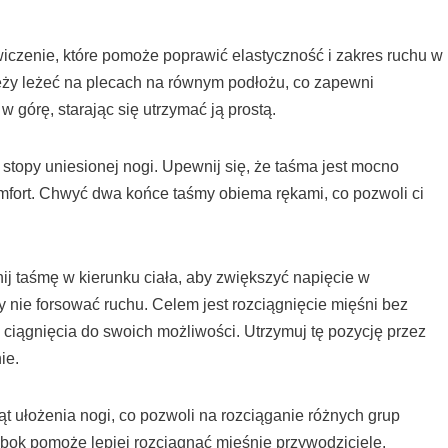
iczenie, które pomoże poprawić elastyczność i zakres ruchu w
eży leżeć na plecach na równym podłożu, co zapewni
w górę, starając się utrzymać ją prostą.
stopy uniesionej nogi. Upewnij się, że taśma jest mocno
mfort. Chwyć dwa końce taśmy obiema rękami, co pozwoli ci
nij taśmę w kierunku ciała, aby zwiększyć napięcie w
 nie forsować ruchu. Celem jest rozciągnięcie mięśni bez
łę ciągnięcia do swoich możliwości. Utrzymuj tę pozycję przez
ie.
t ułożenia nogi, co pozwoli na rozciąganie różnych grup
 bok pomoże lepiej rozciągnąć mięśnie przywodziciele.