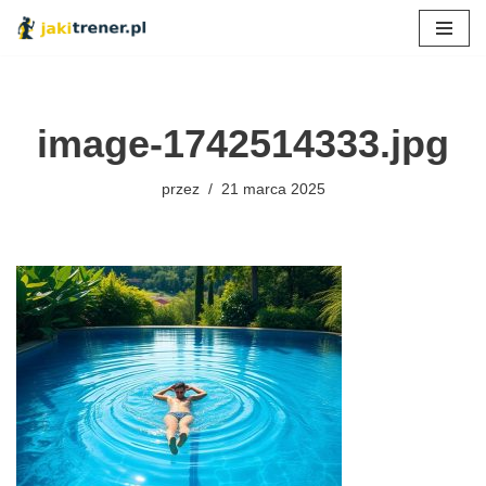
Przejdź
do
treści
image-1742514333.jpg
przez
21 marca 2025