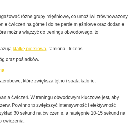
 angażować różne grupy mięśniowe, co umożliwi zrównoważony
enie ćwiczeń na górne i dolne partie mięśniowe oraz dodanie
óre można włączyć do treningu obwodowego, to:
gażują
klatkę piersiową
, ramiona i triceps.
óg oraz pośladków.
ha
.
erobowe, które zwiększa tętno i spala kalorie.
ania ćwiczeń. W treningu obwodowym kluczowe jest, aby
rzerw. Powinno to zwiększyć intensywność i efektywność
rzykład 30 sekund na ćwiczenie, a następnie 10-15 sekund na
o ćwiczenia.