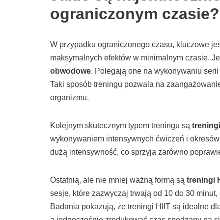
ograniczonym czasie?
W przypadku ograniczonego czasu, kluczowe jest 
maksymalnych efektów w minimalnym czasie. Je
obwodowe
. Polegają one na wykonywaniu seri
Taki sposób treningu pozwala na zaangażowani
organizmu.
Kolejnym skutecznym typem treningu są
trening
wykonywaniem intensywnych ćwiczeń i okresów 
dużą intensywność, co sprzyja zarówno poprawie 
Ostatnią, ale nie mniej ważną formą są
treningi 
sesje, które zazwyczaj trwają od 10 do 30 minut
Badania pokazują, że treningi HIIT są idealne dl
a jednocześnie zredukować czas spędzany na si