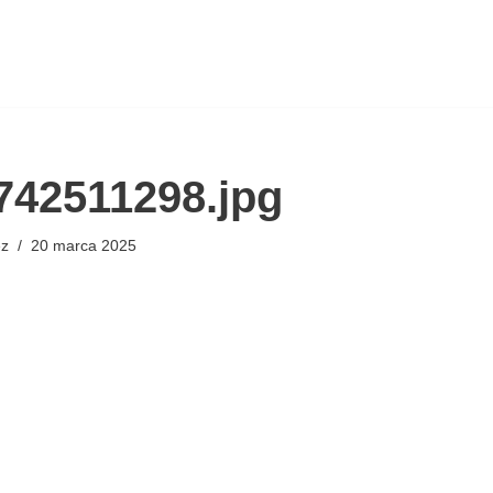
742511298.jpg
ez
20 marca 2025