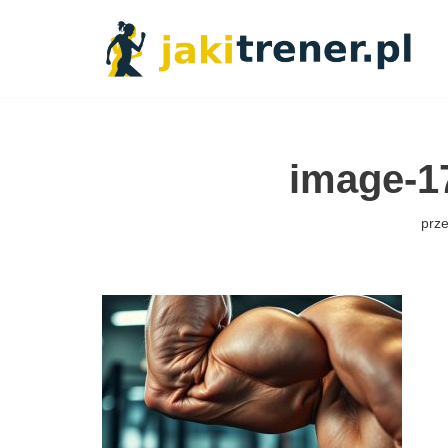
Przejdź
do
treści
image-1
prz