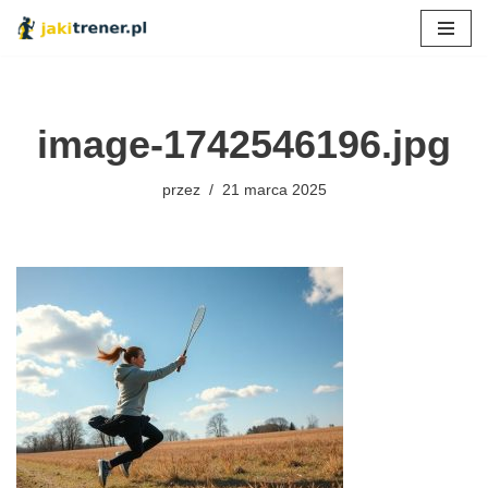
Przejdź
do
treści
image-1742546196.jpg
przez
21 marca 2025