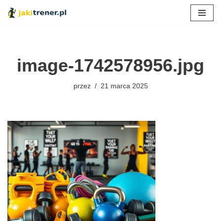
Przejdź
do
treści
image-1742578956.jpg
przez
21 marca 2025