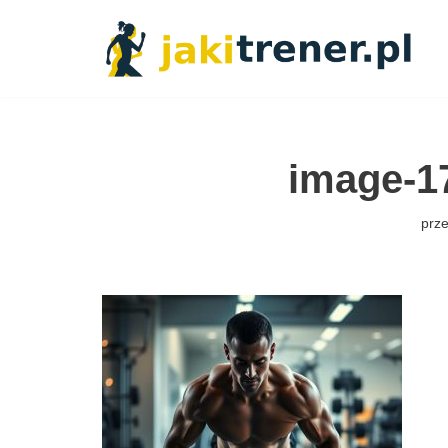
Przejdź
do
treści
image-1
prz