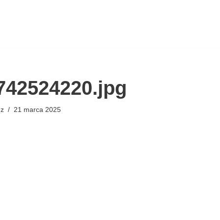
742524220.jpg
ez
21 marca 2025