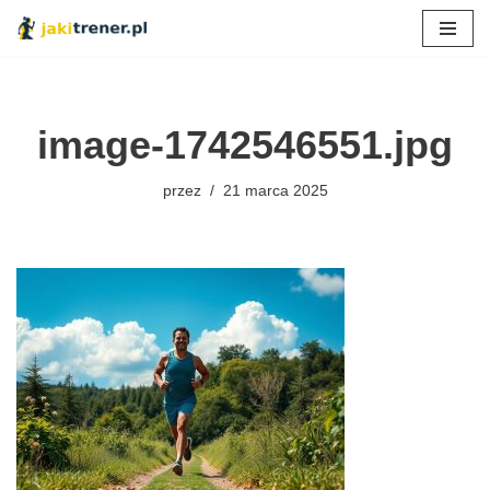
Przejdź
do
treści
image-1742546551.jpg
przez
21 marca 2025