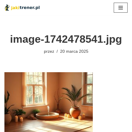
Przejdź
do
treści
image-1742478541.jpg
przez
20 marca 2025