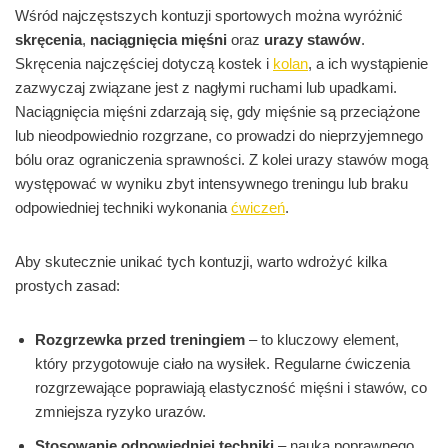
Wśród najczęstszych kontuzji sportowych można wyróżnić
skręcenia
,
naciągnięcia mięśni
oraz
urazy stawów
.
Skręcenia najczęściej dotyczą kostek i
kolan
, a ich wystąpienie
zazwyczaj związane jest z nagłymi ruchami lub upadkami.
Naciągnięcia mięśni zdarzają się, gdy mięśnie są przeciążone
lub nieodpowiednio rozgrzane, co prowadzi do nieprzyjemnego
bólu oraz ograniczenia sprawności. Z kolei urazy stawów mogą
występować w wyniku zbyt intensywnego treningu lub braku
odpowiedniej techniki wykonania
ćwiczeń
.
Aby skutecznie unikać tych kontuzji, warto wdrożyć kilka
prostych zasad:
Rozgrzewka przed treningiem
– to kluczowy element,
który przygotowuje ciało na wysiłek. Regularne ćwiczenia
rozgrzewające poprawiają elastyczność mięśni i stawów, co
zmniejsza ryzyko urazów.
Stosowanie odpowiedniej techniki
– nauka poprawnego