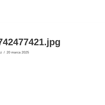
742477421.jpg
ez
20 marca 2025