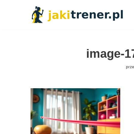
Przejdź
do
treści
image-1
prz