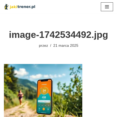
Przejdź
do
treści
image-1742534492.jpg
przez
21 marca 2025